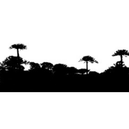
Se agradece la difusión del contenido
citando
la fuente www.mapuexpress.org
Desde el año 2000, ejerciendo el derecho a la