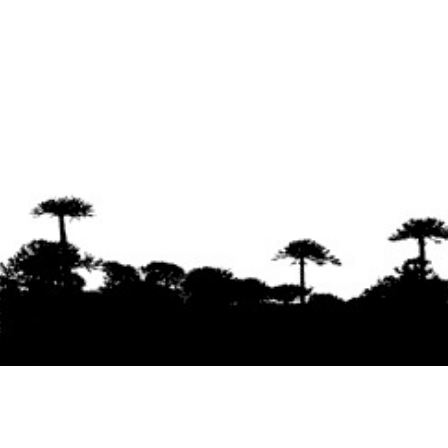
Se agradece la difusión del contenido
citando
la fuente www.mapuexpress.org