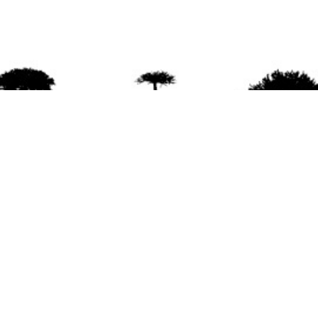
agradece la difusión del contenido
citando la fu
www.mapuexpress.org
ño 2000, ejerciendo el derecho a la comunicac
en Wallmapu.