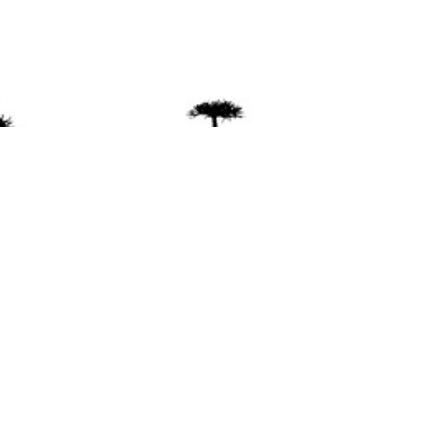
ente
ión Mapuche