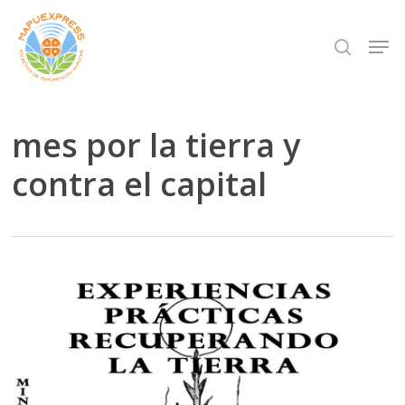
Skip
Men
search
to
Close
main
Menu
content
mes por la tierra y
contra el capital