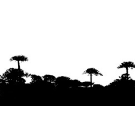
Se agradece la difusión del contenido
citando
la fuente www.mapuexpress.org