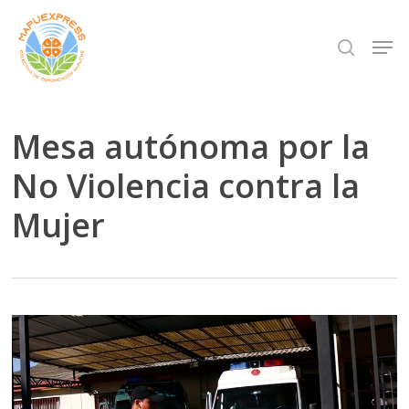
Skip
Men
search
to
Close
main
Menu
content
Mesa autónoma por la
No Violencia contra la
Mujer