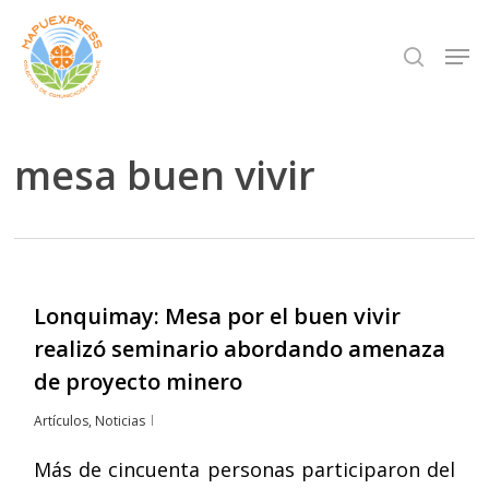
Skip
Men
search
to
Close
main
Menu
content
mesa buen vivir
Lonquimay: Mesa por el buen vivir
realizó seminario abordando amenaza
de proyecto minero
Artículos
,
Noticias
Más de cincuenta personas participaron del