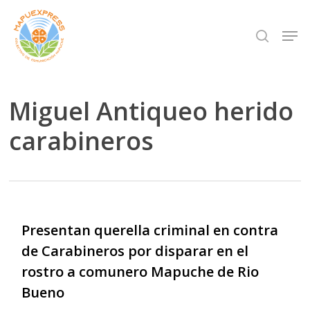
Skip
Men
search
to
Close
main
Menu
content
Miguel Antiqueo herido
carabineros
Presentan querella criminal en contra
de Carabineros por disparar en el
rostro a comunero Mapuche de Rio
Bueno