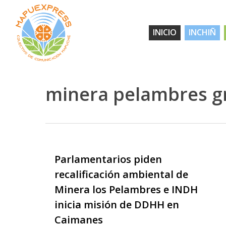
Skip
to
INICIO
INCHIÑ
main
content
minera pelambres gr
Parlamentarios piden
Hit enter to search or ESC to close
recalificación ambiental de
Minera los Pelambres e INDH
inicia misión de DDHH en
Caimanes