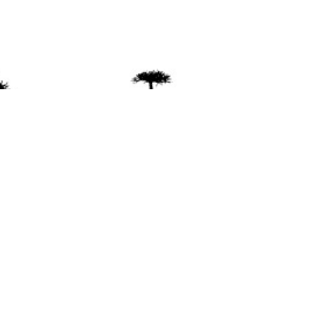
ente
ión Mapuche