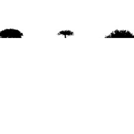
agradece la difusión del contenido
citando la fu
www.mapuexpress.org
ño 2000, ejerciendo el derecho a la comunicac
en Wallmapu.