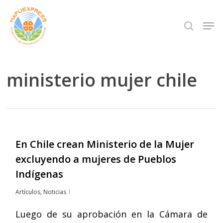
Skip
Men
search
to
Close
main
Menu
content
ministerio mujer chile
En Chile crean Ministerio de la Mujer
excluyendo a mujeres de Pueblos
Indígenas
Artículos
,
Noticias
Luego de su aprobación en la Cámara de