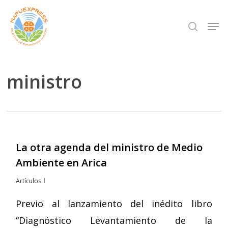
Skip
Men
search
to
Close
main
Menu
content
ministro
La otra agenda del ministro de Medio
Ambiente en Arica
Artículos
Previo al lanzamiento del inédito libro
“Diagnóstico Levantamiento de la