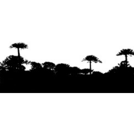
Se agradece la difusión del contenido
citando
la fuente www.mapuexpress.org
Desde el año 2000, ejerciendo el derecho a la