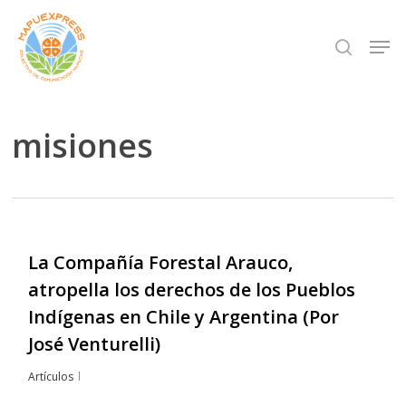
Skip
Men
search
to
Close
main
Menu
content
misiones
La Compañía Forestal Arauco,
atropella los derechos de los Pueblos
Indígenas en Chile y Argentina (Por
José Venturelli)
Artículos