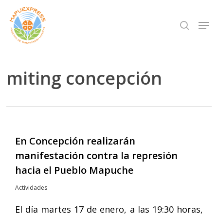
Skip
Men
search
to
Close
main
Menu
content
miting concepción
En Concepción realizarán
manifestación contra la represión
hacia el Pueblo Mapuche
Actividades
El día martes 17 de enero, a las 19:30 horas,