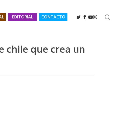
se
TWITTER
FACEBOOK
YOUTUBE
INSTAGRAM
AL
EDITORIAL
CONTACTO
e chile que crea un