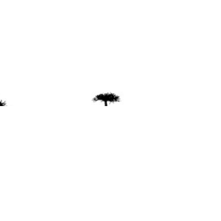
ente
ión Mapuche