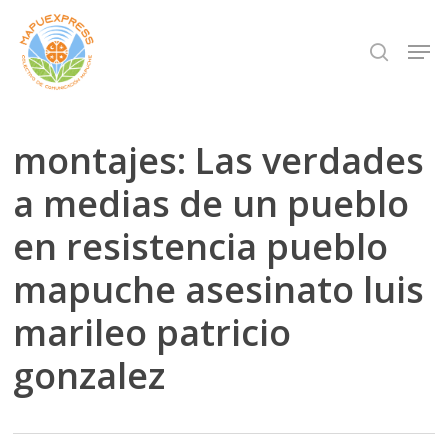
Skip
Men
search
to
Close
main
Menu
content
montajes: Las verdades
a medias de un pueblo
en resistencia pueblo
mapuche asesinato luis
marileo patricio
gonzalez