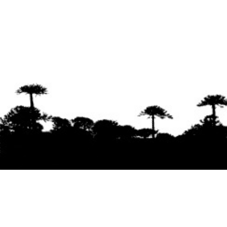
Se agradece la difusión del contenido
citando
la fuente www.mapuexpress.org
Desde el año 2000, ejerciendo el derecho a la