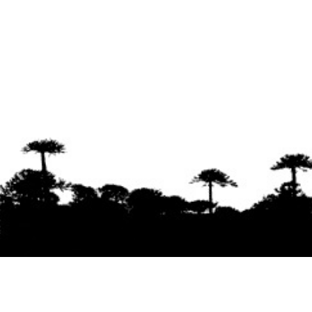
Se agradece la difusión del contenido
citando
la fuente www.mapuexpress.org