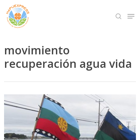
Skip
Men
search
to
Close
main
Menu
content
movimiento
recuperación agua vida