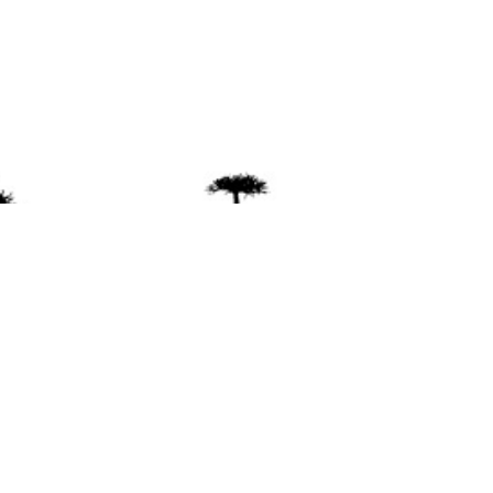
ente
ión Mapuche