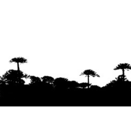
Se agradece la difusión del contenido
citando
la fuente www.mapuexpress.org