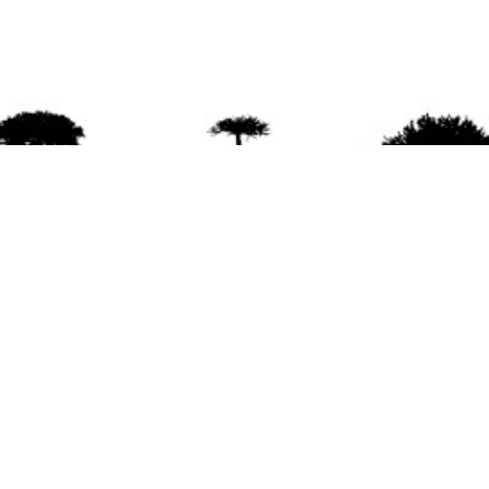
agradece la difusión del contenido
citando la fu
www.mapuexpress.org
ño 2000, ejerciendo el derecho a la comunicac
en Wallmapu.