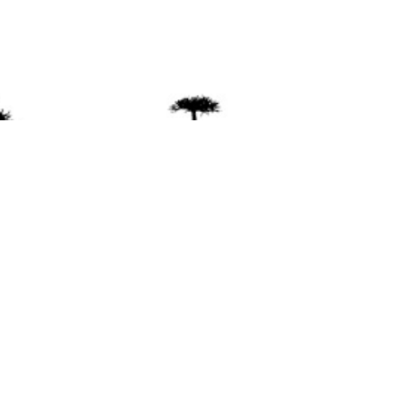
ente
ión Mapuche