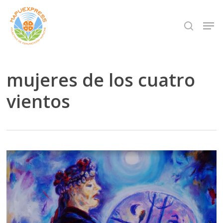
Skip
Men
search
to
Close
main
Menu
content
mujeres de los cuatro
vientos