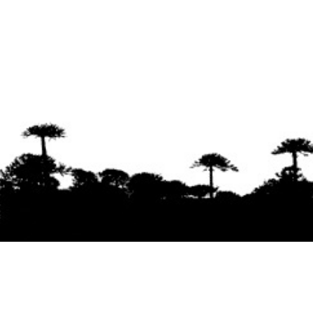
Se agradece la difusión del contenido
citando
la fuente www.mapuexpress.org