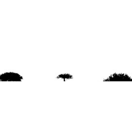
agradece la difusión del contenido
citando la fu
www.mapuexpress.org