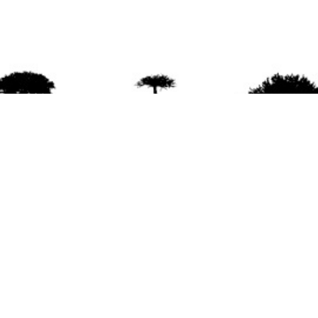
agradece la difusión del contenido
citando la fu
www.mapuexpress.org
ño 2000, ejerciendo el derecho a la comunicac
en Wallmapu.