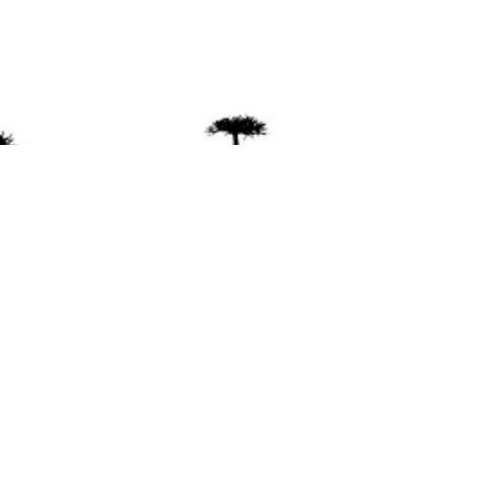
ente
ión Mapuche