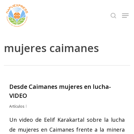
Skip
Men
search
to
Close
main
Menu
content
mujeres caimanes
Desde Caimanes mujeres en lucha-
VIDEO
Artículos
Un video de Eelif Karakartal sobre la lucha
de mujeres en Caimanes frente a la minera