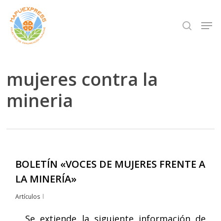
Skip
Men
search
to
Close
main
Menu
content
mujeres contra la
mineria
BOLETÍN «VOCES DE MUJERES​ FRENTE A
LA MINERÍA»
Artículos
Se extiende la siguiente información de