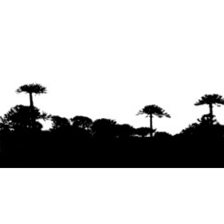
Se agradece la difusión del contenido
citando
la fuente www.mapuexpress.org
Desde el año 2000, ejerciendo el derecho a la