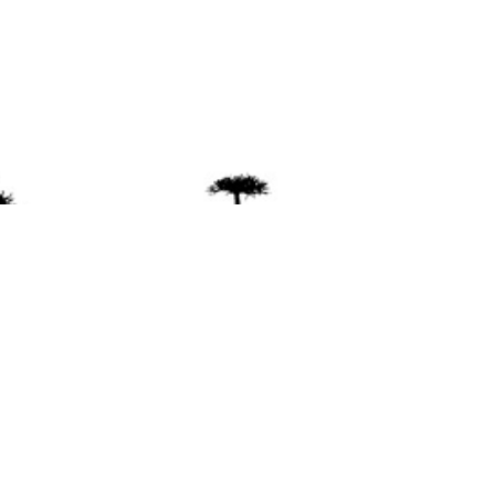
ente
ión Mapuche