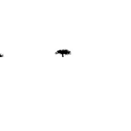
ente
ión Mapuche