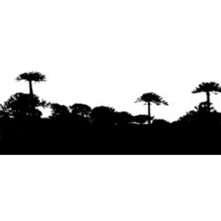
Se agradece la difusión del contenido
citando
la fuente www.mapuexpress.org
Desde el año 2000, ejerciendo el derecho a la