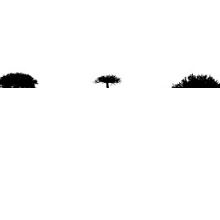
agradece la difusión del contenido
citando la fu
www.mapuexpress.org
ño 2000, ejerciendo el derecho a la comunicac
en Wallmapu.