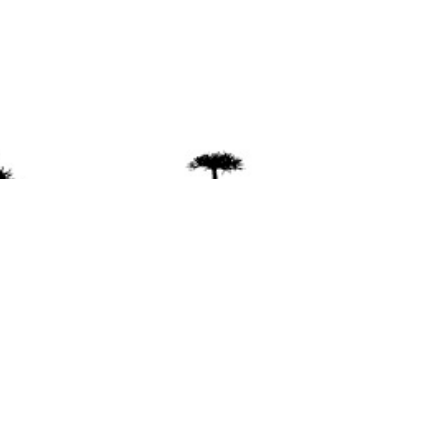
ente
ión Mapuche