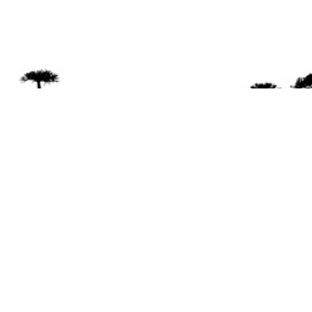
Se 
Desde el a