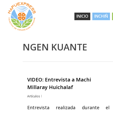
Skip
to
INICIO
INCHIÑ
main
content
NGEN KUANTE
VIDEO: Entrevista a Machi
Hit enter to search or ESC to close
Millaray Huichalaf
Artículos
Entrevista realizada durante el