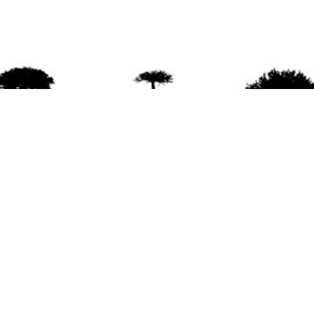
agradece la difusión del contenido
citando la fu
www.mapuexpress.org
ño 2000, ejerciendo el derecho a la comunicac
en Wallmapu.