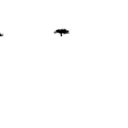
ente
ión Mapuche