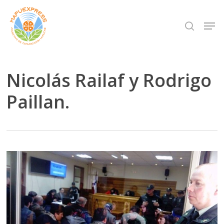
Skip
Men
search
to
Close
main
Menu
content
Nicolás Railaf y Rodrigo
Paillan.