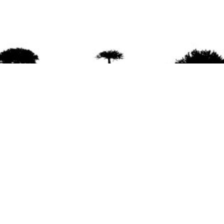
agradece la difusión del contenido
citando la fu
www.mapuexpress.org
ño 2000, ejerciendo el derecho a la comunicac
en Wallmapu.