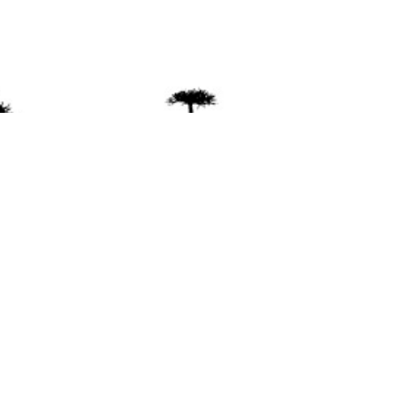
ente
ión Mapuche