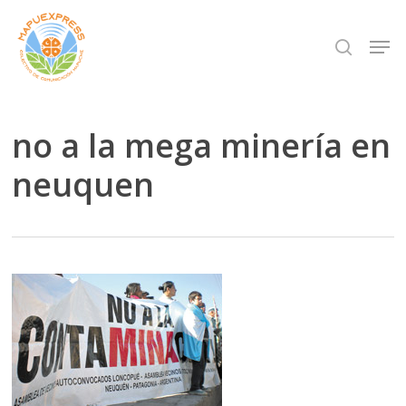
Skip
Men
search
to
Close
main
Menu
content
no a la mega minería en
neuquen