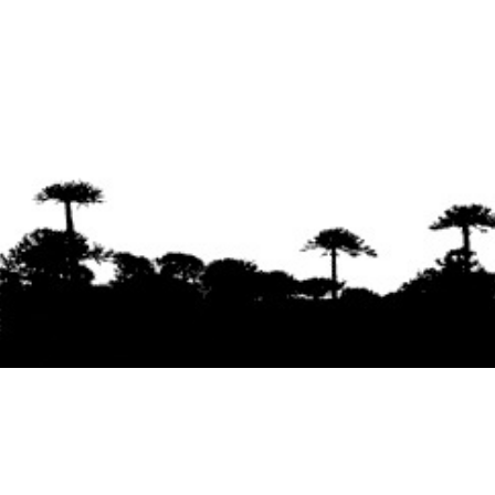
Se agradece la difusión del contenido
citando
la fuente www.mapuexpress.org
Desde el año 2000, ejerciendo el derecho a la