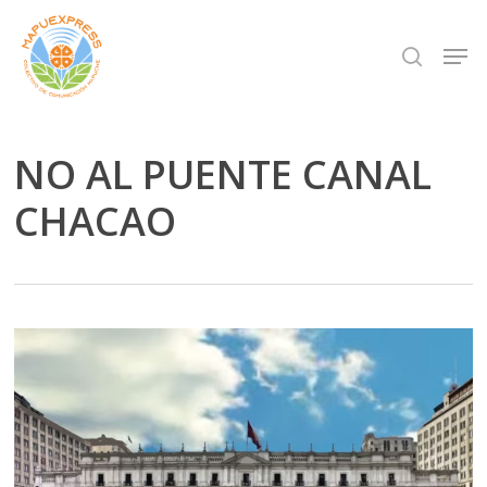
Skip
Men
search
to
Close
main
Menu
content
NO AL PUENTE CANAL
CHACAO