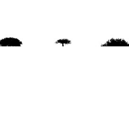
agradece la difusión del contenido
citando la fu
www.mapuexpress.org
ño 2000, ejerciendo el derecho a la comunicac
en Wallmapu.