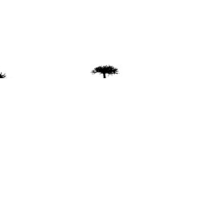
ente
ión Mapuche