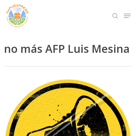
Skip
Men
search
to
Close
main
Menu
content
no más AFP Luis Mesina