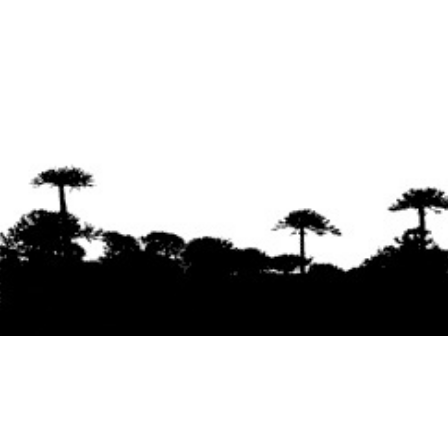
Se agradece la difusión del contenido
citando
la fuente www.mapuexpress.org
Desde el año 2000, ejerciendo el derecho a la