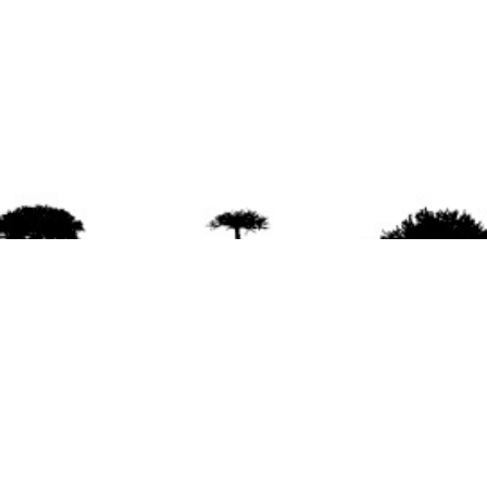
agradece la difusión del contenido
citando la fu
www.mapuexpress.org