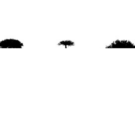
agradece la difusión del contenido
citando la fu
www.mapuexpress.org
ño 2000, ejerciendo el derecho a la comunicac
en Wallmapu.