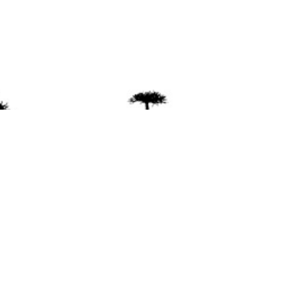
ente
ión Mapuche