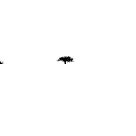
ente
ión Mapuche