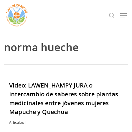
Skip
Men
search
to
Close
main
Menu
content
norma hueche
Video: LAWEN_HAMPY JURA o
intercambio de saberes sobre plantas
medicinales entre jóvenes mujeres
Mapuche y Quechua
Artículos