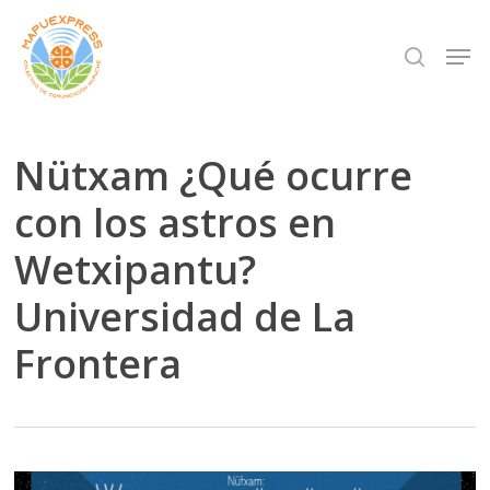
Skip
Men
search
to
Close
main
Menu
content
Nütxam ¿Qué ocurre
con los astros en
Wetxipantu?
Universidad de La
Frontera