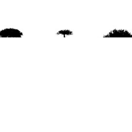
agradece la difusión del contenido
citando la fu
www.mapuexpress.org
ño 2000, ejerciendo el derecho a la comunicac
en Wallmapu.