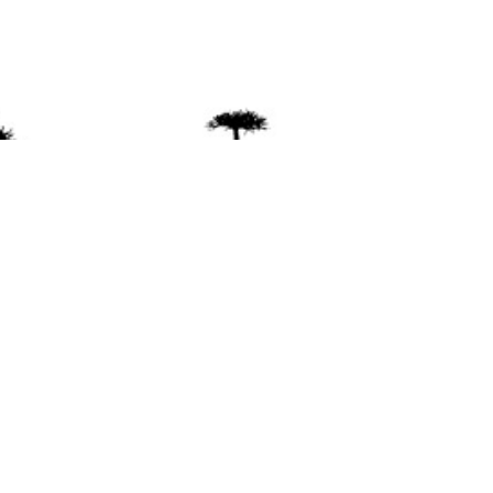
ente
ión Mapuche