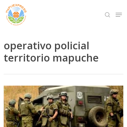
Skip
Men
search
to
Close
main
Menu
content
operativo policial
territorio mapuche