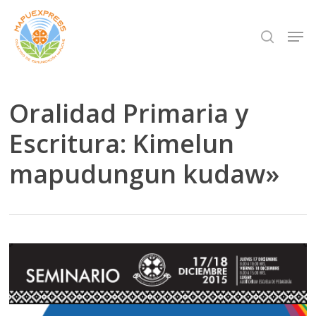
Skip
Men
search
to
Close
main
Menu
content
Oralidad Primaria y
Escritura: Kimelun
mapudungun kudaw»