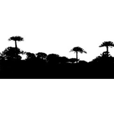
Se agradece la difusión del contenido
citando
la fuente www.mapuexpress.org
Desde el año 2000, ejerciendo el derecho a la