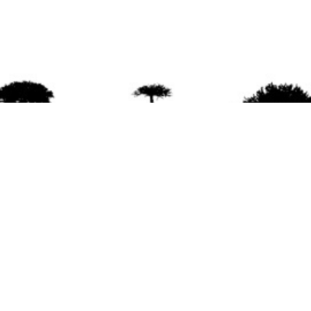
agradece la difusión del contenido
citando la fu
www.mapuexpress.org
ño 2000, ejerciendo el derecho a la comunicac
en Wallmapu.