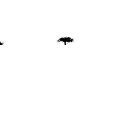
ente
ión Mapuche