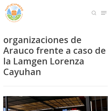
Skip
Men
search
to
Close
main
Menu
content
organizaciones de
Arauco frente a caso de
la Lamgen Lorenza
Cayuhan