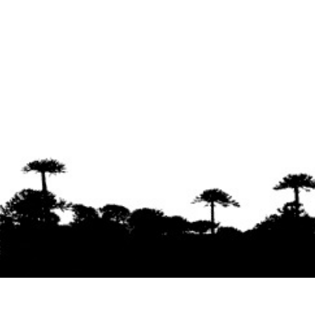
Se agradece la difusión del contenido
citando
la fuente www.mapuexpress.org