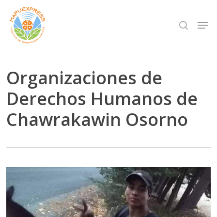
Skip
Men
search
to
Close
main
Menu
content
Organizaciones de
Derechos Humanos de
Chawrakawin Osorno